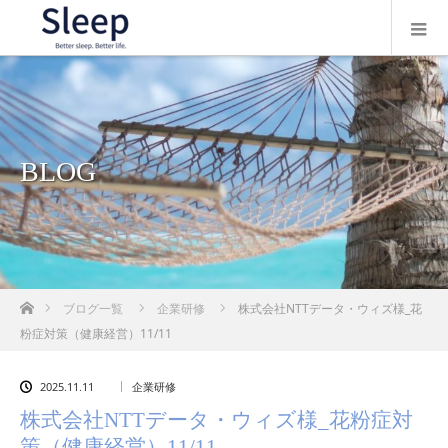
BLOG
ホーム
ブログ一覧
企業研修
株式会社NTTデータ・ウィズ様_花
粉症対策（健康経営）11/11
2025.11.11
企業研修
株式会社NTTデータ・ウィズ様_花粉症対
策（健康経営）11/11