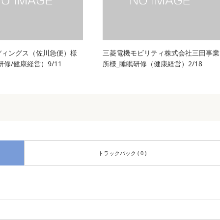
ディングス（佐川急便）様
三菱電機モビリティ株式会社三田事業
眠研修/健康経営）9/11
所様_睡眠研修（健康経営）2/18
トラックバック ( 0 )