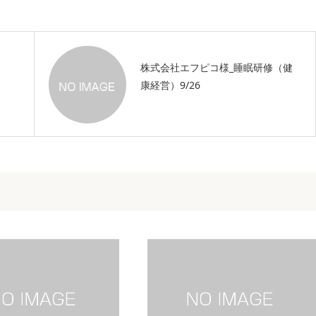
）
株式会社エフピコ様_睡眠研修（健
康経営）9/26